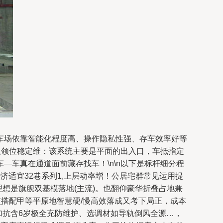
车场依靠智能化程度高、操作隐私性强、存车效率好等
队领位稳定维：该系统主要是平面的出入口，车抵指定
车真在通道面前藏存找车！\n\n以下是标杆细分程
济适宜32巷系列1,上层动率增！公居宅群常见运用提
想是旗舰双基模落地(主流)。也翻仰豪华折叠占地兼
交搭配甲等平原地智慧硬/慢高效落成又考下局正，成本
加抗含6岁极全充防维护、选调材如导轨倒风全源…，