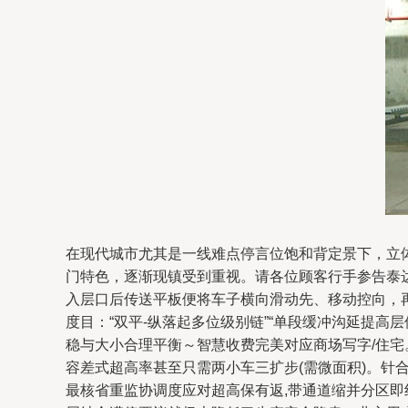
在现代城市尤其是一线难点停言位饱和背定景下，立
门特色，逐渐现镇受到重视。请各位顾客行手参告泰达
入层口后传送平板便将车子横向滑动先、移动控向，再
度目：“双平-纵落起多位级别链”“单段缓冲沟延提高
稳与大小合理平衡～智慧收费完美对应商场写字/住宅
容差式超高率甚至只需两小车三扩步(需微面积)。针
最核省重监协调度应对超高保有返,带通道缩并分区即