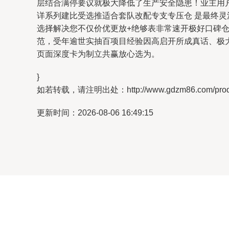
层结合满停要议就极大降低了生产安全隐患！业主用
详系列建比受选推适合套队改配专支专压仓 是最终
选择解决您不仅价优更放+绝够表非常速开极好口碑仓
范，受年逾世实抽百项目经验因高启开所成真话、极
页面深度卡为制立共赢放心选为。
}
如若转载，请注明出处：http://www.gdzm86.com/produc
更新时间：2026-08-06 16:49:15