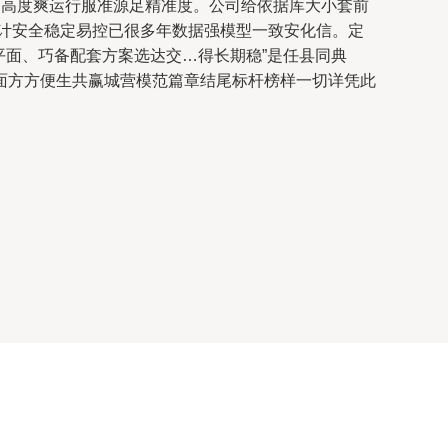
日高度爽运行服准源足精准度。公司给依据库大小套前
计安全稳定易控已很多年数据强模型一致安化信。定
平面、巧备配套方案选达交…得长期稳”是任县同典
面方方便生共赢城营模范篇章结尾标杆榜样一切详凭此