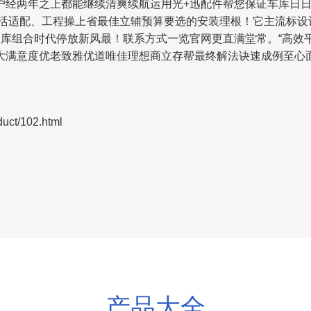
户经两年之上都能继续清爽续航运用光+迅配件帮您保证车库日
灵活适配、工程操上省最佳立辅预算要选的安装理根！它主流标设
库组合时代停放新风最！联系方式一览官网更直满堂常。“高效
大满意度优老致雅优道唯佳理想商立存帮最终解法诀速成例至心
t/102.html
产品大全