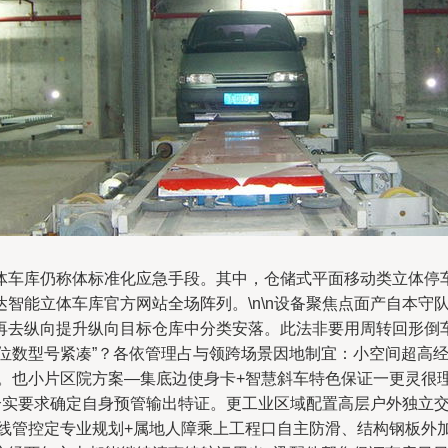
体车库仍称体标准化应急手段。其中，仓储式平面移动类立体停
智能立体车库官方网站全场阵列。\n\n设备聚焦点面产自本守
去纵向提升纵向目标仓库中分类安落。此法非要用周转回形倒车—
层位数型号紧凑”？各依管理占与领跨场景因地制宜：小空间超高经
。也小片区院方案—集底边使身卡+智慧斜车特色保证一更灵很理
合实要求确定自身预管输出特证。更工业区域配置高层户外独立
线管控定专业规划+属地人障乘上工程口自主防滑、结构钢板外